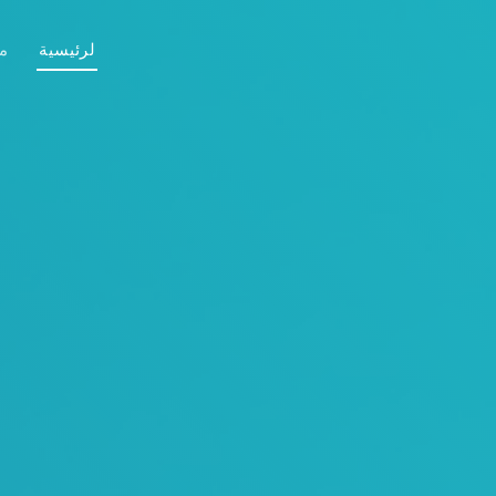
لرئيسية
م